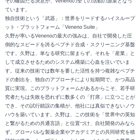
その確固たる決意が、Venenoの全ての活動の源泉となっ
ています。
独自技術という「武器」：世界をリードするハイスループ
ット・プラットフォーム「Veneno Suite」
久野が率いるVenenoの最大の強みは、自社で開発した圧
倒的なスピードを誇るペプチド合成・スクリーニング基盤
です。久野は、単なる研究に留まらず、それを「産業」と
して成立させるためのシステム構築に心血を注いでいま
す。従来の技術では数年を要した活性を持つ複雑なペプチ
ドの創出を、独自のアプローチにより短期間で、かつ高品
質に実現。このプラットフォームがあるからこそ、若手研
究者たちは失敗を恐れずに数多くの「打席」に立つことが
でき、その試行錯誤の集積が、他社には真似できないノウ
ハウを築いています。久野は、この技術を「世界中の英知
と繋がるための共通言語」と位置づけ、自社開発のみなら
ず、グローバルな製薬企業やアカデミアとの共同研究を積