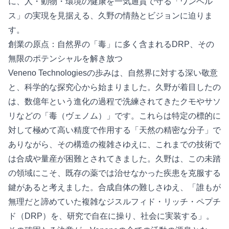
に、人・動物・環境の健康を一気通貫で守る「ワンヘル
ス」の実現を見据える、久野の情熱とビジョンに迫りま
す。
創業の原点：自然界の「毒」に多く含まれるDRP、その
無限のポテンシャルを解き放つ
Veneno Technologiesの歩みは、自然界に対する深い敬意
と、科学的な探究心から始まりました。久野が着目したの
は、数億年という進化の過程で洗練されてきたクモやサソ
リなどの「毒（ヴェノム）」です。これらは特定の標的に
対して極めて高い精度で作用する「天然の精密な分子」で
ありながら、その構造の複雑さゆえに、これまでの技術で
は合成や量産が困難とされてきました。久野は、この未踏
の領域にこそ、既存の薬では治せなかった疾患を克服する
鍵があると考えました。合成自体の難しさゆえ、「誰もが
無理だと諦めていた複雑なジスルフィド・リッチ・ペプチ
ド（DRP）を、研究で自在に操り、社会に実装する」。