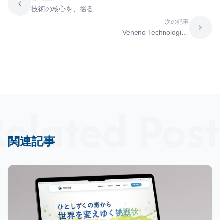
技術の核心を、揺るぎ
ない土台へ。CTO木村
次の記事
忠史が守り抜き、進化
Veneno Technologies
させたVenenoの真価
公式サイトを全面リニ
ューアル！
elated Post
関連記事